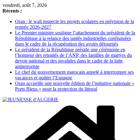
Passer
vendredi, août 7, 2026
au
Récents :
contenu
Oran : le wali inspecte les projets scolaires en prévision de la
rentrée 2026-2027
Le Premier ministre souligne l’attachement du président de la
République à la relance des unités industrielles confisquées
dans le cadre de la récupération des avoirs détournés
Le président de la République préside une cérémonie en
l’honneur des retraités de l’ANP, des familles de martyrs du
devoir national et des invalides dans le cadre de la lutte
antiterroriste
Le chef du gouvernement marocain appelé à interrompre ses
vacances et quitter l’Espagne
Oran accueille une nouvelle édition de l’initiative nationale «
Ports Bleus » pour la protection du littoral