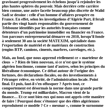
gravissant progressivement les échelons jusqu’à rejoindre les
plus hautes sphères du pouvoir. Mais derrière cette carrière
bien connue, une autre facette beaucoup plus discrète de Walid
Sadi se dessine : celle d’un homme d’affaires prospère en
France. En effet, selon les investigations d’Algérie Part, il ferait
partie des vingt hauts responsables du gouvernement de
Tebboune identifiés par les autorités françaises comme
détenteurs d’un patrimoine immobilier ou financier en France.
Son parcours entrepreneurial démarre en 2010, lorsqu’il fonde
à seulement 30 ans la société MATEXIM, spécialisée dans
l’exportation de matériel et de matériaux de construction
(engins BTP, camions, ciments, marbres, carrelages, etc.).
Mais, au fond, que nous apprend réellement ce « marteleur de
clous » ? Rien de bien nouveau, si ce n’est que le système
algérien fonctionne, comme tant d’autres, selon les principes du
libéralisme économique. Ce débat autour de l’origine des
fortunes, des déclarations fiscales, ou des investissements à
l’étranger relève, en vérité, de l’administration locale. Point
final. Et puis, faut-il s’en offusquer ? Après tout, ce
comportement est désormais la norme dans une grande partie
du monde. Trump est milliardaire, Macron vient de la
finance… Et ce sont bien eux qui nous ont appris cette manière
de faire ! Pourquoi donc s’étonner que des élites algériennes
reproduisent ce modèle ? Ce « mesmar », comme le surnomme