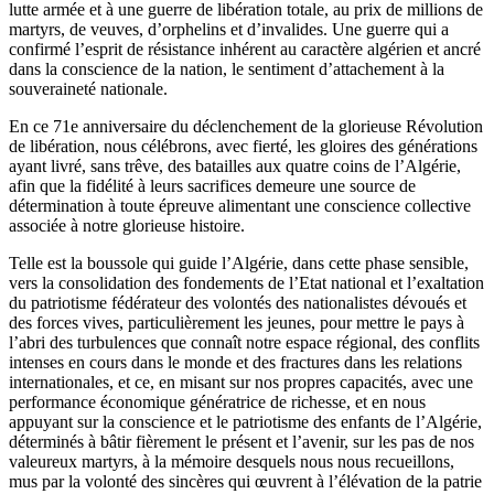
lutte armée et à une guerre de libération totale, au prix de millions de
martyrs, de veuves, d’orphelins et d’invalides. Une guerre qui a
confirmé l’esprit de résistance inhérent au caractère algérien et ancré
dans la conscience de la nation, le sentiment d’attachement à la
souveraineté nationale.
En ce 71e anniversaire du déclenchement de la glorieuse Révolution
de libération, nous célébrons, avec fierté, les gloires des générations
ayant livré, sans trêve, des batailles aux quatre coins de l’Algérie,
afin que la fidélité à leurs sacrifices demeure une source de
détermination à toute épreuve alimentant une conscience collective
associée à notre glorieuse histoire.
Telle est la boussole qui guide l’Algérie, dans cette phase sensible,
vers la consolidation des fondements de l’Etat national et l’exaltation
du patriotisme fédérateur des volontés des nationalistes dévoués et
des forces vives, particulièrement les jeunes, pour mettre le pays à
l’abri des turbulences que connaît notre espace régional, des conflits
intenses en cours dans le monde et des fractures dans les relations
internationales, et ce, en misant sur nos propres capacités, avec une
performance économique génératrice de richesse, et en nous
appuyant sur la conscience et le patriotisme des enfants de l’Algérie,
déterminés à bâtir fièrement le présent et l’avenir, sur les pas de nos
valeureux martyrs, à la mémoire desquels nous nous recueillons,
mus par la volonté des sincères qui œuvrent à l’élévation de la patrie