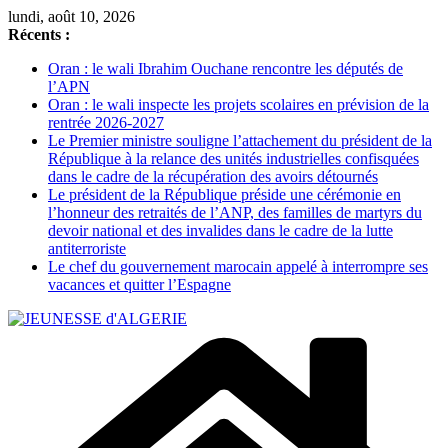
Passer
lundi, août 10, 2026
au
Récents :
contenu
Oran : le wali Ibrahim Ouchane rencontre les députés de
l’APN
Oran : le wali inspecte les projets scolaires en prévision de la
rentrée 2026-2027
Le Premier ministre souligne l’attachement du président de la
République à la relance des unités industrielles confisquées
dans le cadre de la récupération des avoirs détournés
Le président de la République préside une cérémonie en
l’honneur des retraités de l’ANP, des familles de martyrs du
devoir national et des invalides dans le cadre de la lutte
antiterroriste
Le chef du gouvernement marocain appelé à interrompre ses
vacances et quitter l’Espagne