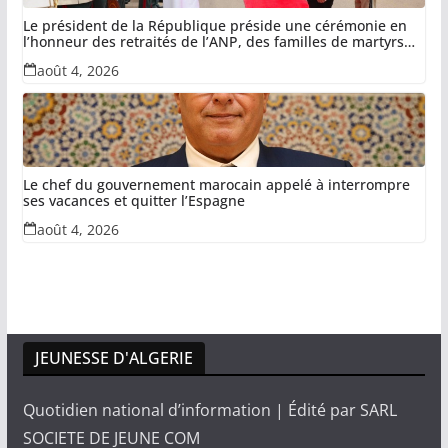
Le président de la République préside une cérémonie en
l’honneur des retraités de l’ANP, des familles de martyrs
du devoir national et des invalides dans le cadre de la lutte
août 4, 2026
antiterroriste
Le chef du gouvernement marocain appelé à interrompre
ses vacances et quitter l’Espagne
août 4, 2026
JEUNESSE D'ALGERIE
Quotidien national d’information | Édité par SARL
SOCIETE DE JEUNE COM