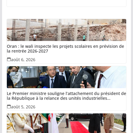
Oran : le wali inspecte les projets scolaires en prévision de
la rentrée 2026-2027
août 6, 2026
Le Premier ministre souligne l’attachement du président de
la République à la relance des unités industrielles
confisquées dans le cadre de la récupération des avoirs
août 5, 2026
détournés