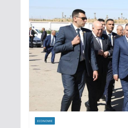
Bleus » pour la protec
littoral
ECONOMIE