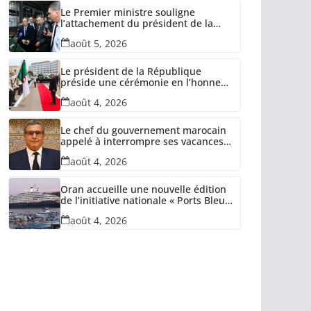
Le Premier ministre souligne
l’attachement du président de la
République à la relance des unités
août 5, 2026
industrielles confisquées dans le
cadre de la récupération des avoirs
détournés
Le président de la République
préside une cérémonie en l’honneur
des retraités de l’ANP, des familles
août 4, 2026
de martyrs du devoir national et
des invalides dans le cadre de la
lutte antiterroriste
Le chef du gouvernement marocain
appelé à interrompre ses vacances
et quitter l’Espagne
août 4, 2026
Oran accueille une nouvelle édition
de l’initiative nationale « Ports Bleus
» pour la protection du littoral
août 4, 2026