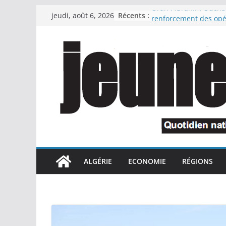
Passer
Récents :
Oran : Ibrahim Ouch
jeudi, août 6, 2026
au
renforcement des opé
propreté et met fin au
contenu
de plusieurs respons
Le Premier ministre s
l’attachement du prés
République à la relan
industrielles confisqu
cadre de la récupérat
détournés
Le président de la Ré
préside une cérémoni
l’honneur des retraité
des familles de marty
national et des invali
ALGÉRIE
ECONOMIE
RÉGIONS
cadre de la lutte antit
Le chef du gouverne
appelé à interrompre
et quitter l’Espagne
Oran accueille une no
de l’initiative national