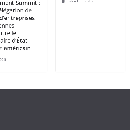
septembre 8, 2025
tment Summit :
élégation de
d’entreprises
iennes
tre le
aire d’État
nt américain
2026