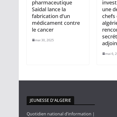
pharmaceutique
inves
Saidal lance la
une d
fabrication d’un
chefs 
médicament contre
algér
le cancer
rencon
secrét
mai 30, 2025
adjoi
mai 6, 
JEUNESSE D'ALGERIE
Quotidien national d’information |