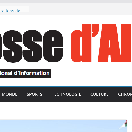
an ordonne un
rations de
x fonctions
ables
ouligne
ident de la
ce des unités
ées dans le
ion des avoirs
publique
e en
s de l’ANP,
rs du devoir
des dans le
MONDE
SPORTS
TECHNOLOGIE
CULTURE
CHRON
erroriste
ment marocain
 ses vacances
uvelle édition
e « Ports