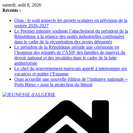
Passer
samedi, août 8, 2026
au
Récents :
contenu
Oran : le wali inspecte les projets scolaires en prévision de la
rentrée 2026-2027
Le Premier ministre souligne l’attachement du président de la
République à la relance des unités industrielles confisquées
dans le cadre de la récupération des avoirs détournés
Le président de la République préside une cérémonie en
l’honneur des retraités de l’ANP, des familles de martyrs du
devoir national et des invalides dans le cadre de la lutte
antiterroriste
Le chef du gouvernement marocain appelé à interrompre ses
vacances et quitter l’Espagne
Oran accueille une nouvelle édition de l’initiative nationale «
Ports Bleus » pour la protection du littoral