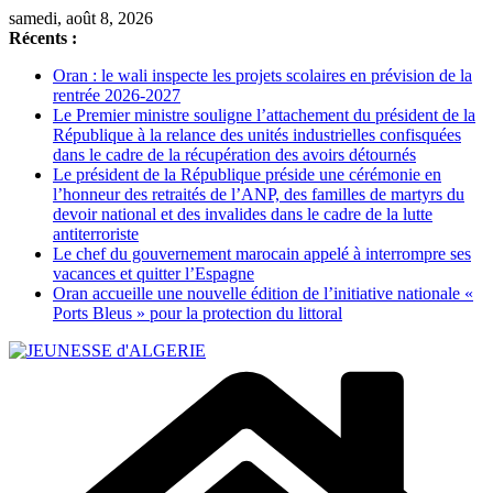
Passer
samedi, août 8, 2026
au
Récents :
contenu
Oran : le wali inspecte les projets scolaires en prévision de la
rentrée 2026-2027
Le Premier ministre souligne l’attachement du président de la
République à la relance des unités industrielles confisquées
dans le cadre de la récupération des avoirs détournés
Le président de la République préside une cérémonie en
l’honneur des retraités de l’ANP, des familles de martyrs du
devoir national et des invalides dans le cadre de la lutte
antiterroriste
Le chef du gouvernement marocain appelé à interrompre ses
vacances et quitter l’Espagne
Oran accueille une nouvelle édition de l’initiative nationale «
Ports Bleus » pour la protection du littoral