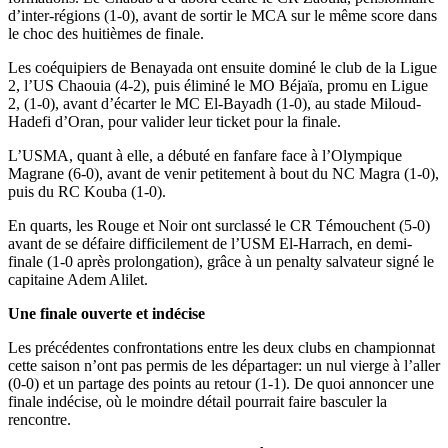
d’inter-régions (1-0), avant de sortir le MCA sur le même score dans
le choc des huitièmes de finale.
Les coéquipiers de Benayada ont ensuite dominé le club de la Ligue
2, l’US Chaouia (4-2), puis éliminé le MO Béjaïa, promu en Ligue
2, (1-0), avant d’écarter le MC El-Bayadh (1-0), au stade Miloud-
Hadefi d’Oran, pour valider leur ticket pour la finale.
L’USMA, quant à elle, a débuté en fanfare face à l’Olympique
Magrane (6-0), avant de venir petitement à bout du NC Magra (1-0),
puis du RC Kouba (1-0).
En quarts, les Rouge et Noir ont surclassé le CR Témouchent (5-0)
avant de se défaire difficilement de l’USM El-Harrach, en demi-
finale (1-0 après prolongation), grâce à un penalty salvateur signé le
capitaine Adem Alilet.
Une finale ouverte et indécise
Les précédentes confrontations entre les deux clubs en championnat
cette saison n’ont pas permis de les départager: un nul vierge à l’aller
(0-0) et un partage des points au retour (1-1). De quoi annoncer une
finale indécise, où le moindre détail pourrait faire basculer la
rencontre.