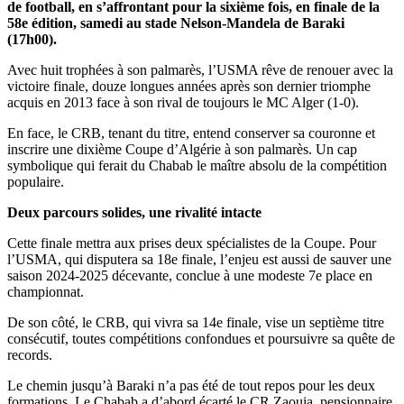
de football, en s’affrontant pour la sixième fois, en finale de la
58e édition, samedi au stade Nelson-Mandela de Baraki
(17h00).
Avec huit trophées à son palmarès, l’USMA rêve de renouer avec la
victoire finale, douze longues années après son dernier triomphe
acquis en 2013 face à son rival de toujours le MC Alger (1-0).
En face, le CRB, tenant du titre, entend conserver sa couronne et
inscrire une dixième Coupe d’Algérie à son palmarès. Un cap
symbolique qui ferait du Chabab le maître absolu de la compétition
populaire.
Deux parcours solides, une rivalité intacte
Cette finale mettra aux prises deux spécialistes de la Coupe. Pour
l’USMA, qui disputera sa 18e finale, l’enjeu est aussi de sauver une
saison 2024-2025 décevante, conclue à une modeste 7e place en
championnat.
De son côté, le CRB, qui vivra sa 14e finale, vise un septième titre
consécutif, toutes compétitions confondues et poursuivre sa quête de
records.
Le chemin jusqu’à Baraki n’a pas été de tout repos pour les deux
formations. Le Chabab a d’abord écarté le CR Zaouia, pensionnaire