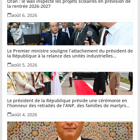
Oran : le wali inspecte les projets scolaires en prévision de
la rentrée 2026-2027
août 6, 2026
Le Premier ministre souligne l’attachement du président de
la République à la relance des unités industrielles
confisquées dans le cadre de la récupération des avoirs
août 5, 2026
détournés
Le président de la République préside une cérémonie en
l’honneur des retraités de l’ANP, des familles de martyrs
du devoir national et des invalides dans le cadre de la lutte
août 4, 2026
antiterroriste