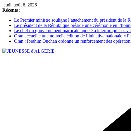
Passer
jeudi, août 6, 2026
au
Récents :
contenu
Le Premier ministre souligne l’attachement du président de la Ré
Le président de la République préside une cérémonie en l’honneur 
Le chef du gouvernement marocain appelé à interrompre ses vac
Oran accueille une nouvelle édition de l’initiative nationale « Po
Oran : Ibrahim Ouchan ordonne un renforcement des opérations 