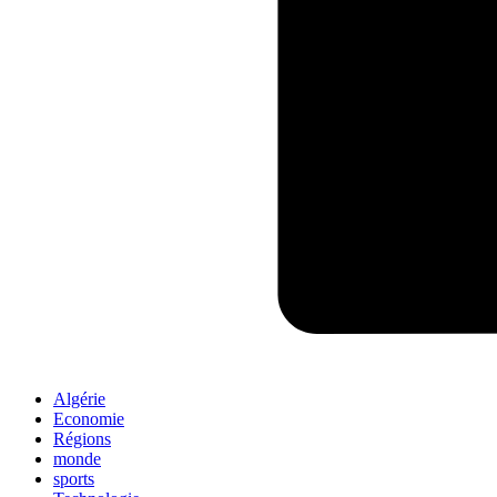
Algérie
Economie
Régions
monde
sports