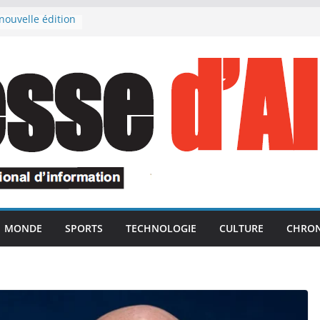
nouvelle édition
nale « Ports
tection du
cte les projets
on de la rentrée
 souligne
ésident de la
ance des unités
squées dans le
ation des avoirs
République
nie en
MONDE
SPORTS
TECHNOLOGIE
CULTURE
CHRON
tés de l’ANP,
tyrs du devoir
lides dans le
titerroriste
nement marocain
re ses vacances