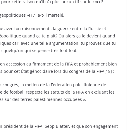
 pour cette raison qu’il n’a plus aucun tif sur le coco?
éopolitiques »[17] a-t-il martelé.
he avec ton raisonnement : la guerre entre la Russie et
géopolitique quand ça te plait? Ou alors ça le devient quand
pliques car, avec une telle argumentation, tu prouves que tu
our quelqu’un qui se pense très foot-foot.
s son accession au firmament de la FIFA et probablement bien
ris pour cet État génocidaire lors du congrès de la FIFA[18] :
on congrès, la motion de la Fédération palestinienne de
e de football respecte les statuts de la FIFA en excluant les
les sur des terres palestiniennes occupées ».
ncien président de la FIFA, Sepp Blatter, et que son engagement