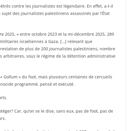
rés contre les journalistes est légendaire. En effet, a-t-il
ujet des journalistes palestiniens assassinés par l’État
e 2025, « entre octobre 2023 et la mi-décembre 2025, 289
 militaires israéliennes à Gaza, […] relevant que
’arrestation de plus de 200 journalistes palestiniens, nombre
 arbitraires, sous le régime de la détention administrative
 « Gollum » du foot, mais plusieurs centaines de cercueils
génocide programmé, pensé et exécuté.
rts.
rotéger? Car, qu’on se le dise, sans eux, pas de foot, pas de
ars.