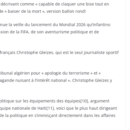
e décrivant comme « capable de claquer une bise tout en
e « baiser de la mort », version ballon rond!
tenue la veille du lancement du Mondial 2026 qu’Infantino
sion de la FIFA, de son aventurisme politique et de
e français Christophe Gleizes, qui est le seul journaliste sportif
ibunal algérien pour « apologie du terrorisme » et «
ande nuisant à l’intérêt national », Christophe Gleizes y
 politique sur les équipements des équipes[10], argument
’équipe nationale de Haiti[11], voici que le plus haut dirigeant
de la politique en s’immisçant directement dans les affaires