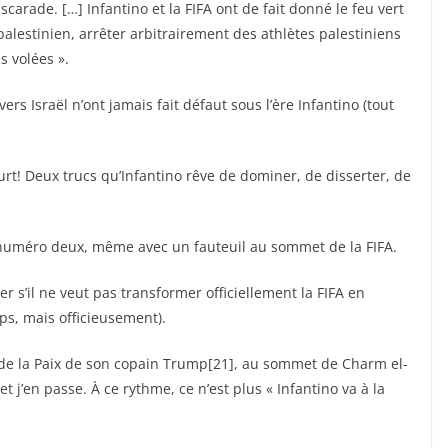
arade. […] Infantino et la FIFA ont de fait donné le feu vert
palestinien, arrêter arbitrairement des athlètes palestiniens
s volées ».
ers Israël n’ont jamais fait défaut sous l’ère Infantino (tout
urt! Deux trucs qu’Infantino rêve de dominer, de disserter, de
numéro deux, même avec un fauteuil au sommet de la FIFA.
der s’il ne veut pas transformer officiellement la FIFA en
ps, mais officieusement).
l de la Paix de son copain Trump[21], au sommet de Charm el-
t j’en passe. À ce rythme, ce n’est plus « Infantino va à la