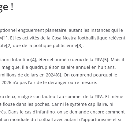
e !
ceptionnel engouement planétaire, autant les instances qui le
1]. Et les activités de la Cosa Nostra footballistique relèvent
te[2] que de la politique politicienne[3].
Gianni Infantino[4], éternel numéro deux de la FIFA[5]. Mais il
 magique, il a quadruplé son salaire annuel en huit ans,
millions de dollars en 2024[6]. On comprend pourquoi le
 2026 n’a pas l’air de le déranger outre mesure.
o deux, malgré son fauteuil au sommet de la FIFA. Et même
 flouze dans les poches. Car ni le système capillaire, ni
airés. Dans le cas d’Infantino, on se demande encore comment
isation mondiale du football avec autant d’opportunisme et si