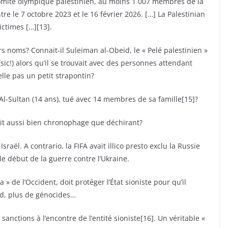
Comité olympique palestinien, au moins 1 007 membres de la
e le 7 octobre 2023 et le 16 février 2026. […] La Palestinian
ictimes […][13].
rs noms? Connait-il Suleiman al-Obeid, le « Pelé palestinien »
ic!) alors qu’il se trouvait avec des personnes attendant
lle pas un petit strapontin?
l-Sultan (14 ans), tué avec 14 membres de sa famille[15]?
ait aussi bien chronophage que déchirant?
raël. A contrario, la FIFA avait illico presto exclu la Russie
e début de la guerre contre l’Ukraine.
a » de l’Occident, doit protéger l’État sioniste pour qu’il
id, plus de génocides…
sanctions à l’encontre de l’entité sioniste[16]. Un véritable «