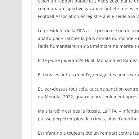
Selon un rapport publié le 2 mars 2026 par le 
communauté sportive gazaouie ont été tué·es entr
Football Association enregistre à elle seule 565 v
Le président de la FIFA a-t-il prononcé un de leu
abattu par « l’armée la plus morale du monde » (s
l’aide humanitaire[14]? Sa mémoire ne mérite-t-e
Et le jeune joueur d’Al-Hilal, Mohammed Ramez A
Et tous les autres dont l’égrenage des noms ser
Et, par-dessus tout cela, aucune sanction contre Is
du Mondial 2022, quatre jours seulement après l
Mais Israël n’est pas la Russie. La FIFA, « infantin
puisse perpétrer plus de crimes, plus d’aparthe
Et Infantino a toujours été un rempart contre les 