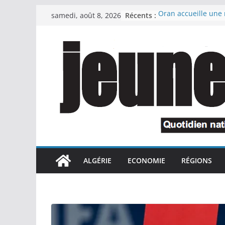
Passer
Récents :
Oran accueille une 
samedi, août 8, 2026
au
de l’initiative natio
Bleus » pour la pro
contenu
littoral
Oran : le wali inspe
scolaires en prévisi
2026-2027
Le Premier ministre
l’attachement du pr
République à la rel
industrielles confi
cadre de la récupér
détournés
Le président de la 
préside une cérémo
ALGÉRIE
ECONOMIE
RÉGIONS
l’honneur des retrai
des familles de mar
national et des inva
cadre de la lutte an
Le chef du gouver
appelé à interromp