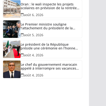
Oran : le wali inspecte les projets
scolaires en prévision de la rentrée
2026-2027
août 6, 2026
Le Premier ministre souligne
l’attachement du président de la
République à la relance des unités
août 5, 2026
industrielles confisquées dans le
cadre de la récupération des avoirs
détournés
Le président de la République
préside une cérémonie en l’honneur
des retraités de l’ANP, des familles
août 4, 2026
de martyrs du devoir national et
des invalides dans le cadre de la
lutte antiterroriste
Le chef du gouvernement marocain
appelé à interrompre ses vacances
et quitter l’Espagne
août 4, 2026