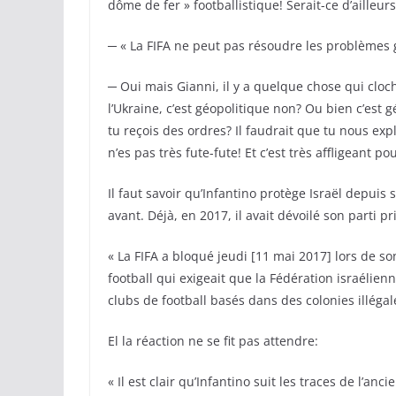
dôme de fer » footballistique! Serait-ce d’ailleurs
─ « La FIFA ne peut pas résoudre les problèmes g
─ Oui mais Gianni, il y a quelque chose qui cloc
l’Ukraine, c’est géopolitique non? Ou bien c’est 
tu reçois des ordres? Il faudrait que tu nous ex
n’es pas très fute-fute! Et c’est très affligeant p
Il faut savoir qu’Infantino protège Israël depui
avant. Déjà, en 2017, il avait dévoilé son parti p
« La FIFA a bloqué jeudi [11 mai 2017] lors de s
football qui exigeait que la Fédération israélienn
clubs de football basés dans des colonies illéga
El la réaction ne se fit pas attendre:
« Il est clair qu’Infantino suit les traces de l’a