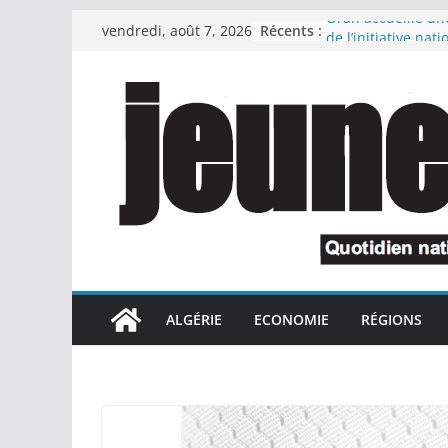
Passer
Récents :
Oran accueille un
vendredi, août 7, 2026
au
de l’initiative nati
Bleus » pour la pr
contenu
littoral
Oran : le wali insp
scolaires en prévi
2026-2027
Le Premier minist
l’attachement du 
République à la r
industrielles conf
cadre de la récup
détournés
Le président de l
préside une céré
ALGÉRIE
ECONOMIE
RÉGIONS
l’honneur des retr
des familles de m
national et des in
cadre de la lutte a
Le chef du gouve
appelé à interrom