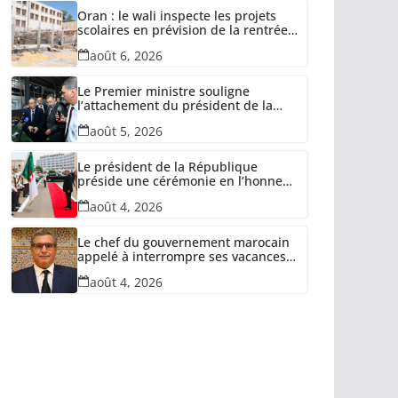
Oran : le wali inspecte les projets
scolaires en prévision de la rentrée
2026-2027
août 6, 2026
Le Premier ministre souligne
l’attachement du président de la
République à la relance des unités
août 5, 2026
industrielles confisquées dans le
cadre de la récupération des avoirs
détournés
Le président de la République
préside une cérémonie en l’honneur
des retraités de l’ANP, des familles
août 4, 2026
de martyrs du devoir national et
des invalides dans le cadre de la
lutte antiterroriste
Le chef du gouvernement marocain
appelé à interrompre ses vacances
et quitter l’Espagne
août 4, 2026