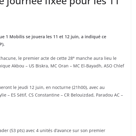
8e journée fixée pour les 11
 1 Mobilis se jouera les 11 et 12 juin, a indiqué ce
P).
e
hacune, le premier acte de cette 28
manche aura lieu le
pique Akbou – US Biskra, MC Oran – MC El-Bayadh, ASO Chlef
eront le jeudi 12 juin, en nocturne (21h00), avec au
ie – ES Sétif, CS Constantine – CR Belouizdad, Paradou AC –
ader (53 pts) avec 4 unités d’avance sur son premier