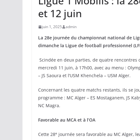
Ligue 1 Mobilis : la 2
et 12 juin
juin 1, 2025
admin
La 28e journée du championnat national de Ligue
dimanche la Ligue de football professionnel (LF
Scindée en deux parties, de quatre rencontres c
mercredi 11 juin, à 17h00, avec au menu : Olym
– JS Saoura et l’USM Khenchela – USM Alger.
Concernant les quatre matchs restants, ils se jou
programme : MC Alger – ES Mostaganem, JS Kabyl
NC Magra.
Favorable au MCA et à l’OA
e
Cette 28
journée sera favorable au MC Alger, le