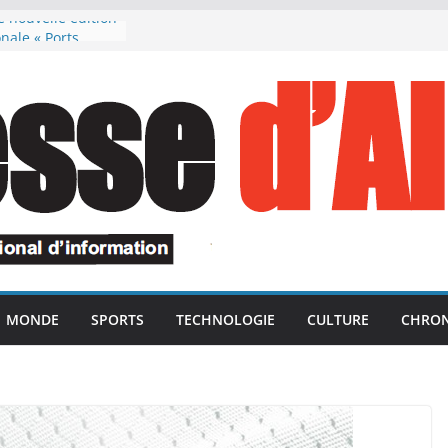
e nouvelle édition
onale « Ports
otection du
ecte les projets
sion de la rentrée
re souligne
président de la
elance des unités
isquées dans le
ération des avoirs
a République
monie en
MONDE
SPORTS
TECHNOLOGIE
CULTURE
CHRON
aités de l’ANP,
artyrs du devoir
valides dans le
ntiterroriste
rnement marocain
pre ses vacances