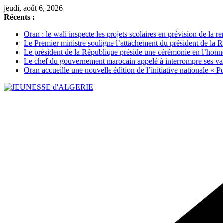
Passer
jeudi, août 6, 2026
au
Récents :
contenu
Oran : le wali inspecte les projets scolaires en prévision de la 
Le Premier ministre souligne l’attachement du président de la Ré
Le président de la République préside une cérémonie en l’honneur 
Le chef du gouvernement marocain appelé à interrompre ses vac
Oran accueille une nouvelle édition de l’initiative nationale « Po