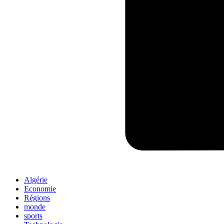
Algérie
Economie
Régions
monde
sports