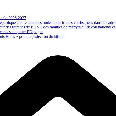
rentrée 2026-2027
publique à la relance des unités industrielles confisquées dans le cadre
des retraités de l’ANP, des familles de martyrs du devoir national et de
ances et quitter l’Espagne
rts Bleus » pour la protection du littoral