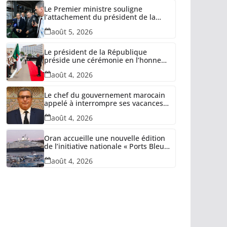
Le Premier ministre souligne
l’attachement du président de la
République à la relance des unités
août 5, 2026
industrielles confisquées dans le
cadre de la récupération des avoirs
détournés
Le président de la République
préside une cérémonie en l’honneur
des retraités de l’ANP, des familles
août 4, 2026
de martyrs du devoir national et
des invalides dans le cadre de la
lutte antiterroriste
Le chef du gouvernement marocain
appelé à interrompre ses vacances
et quitter l’Espagne
août 4, 2026
Oran accueille une nouvelle édition
de l’initiative nationale « Ports Bleus
» pour la protection du littoral
août 4, 2026