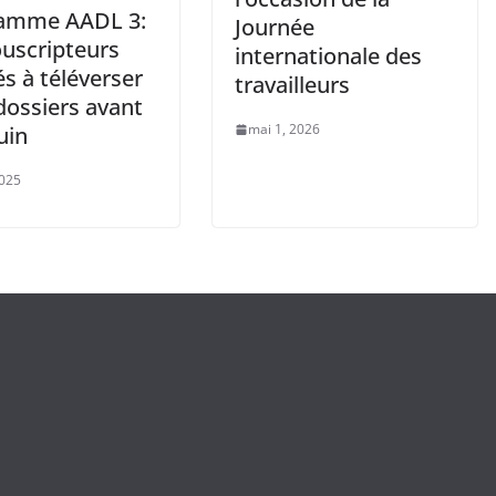
amme AADL 3:
Journée
ouscripteurs
internationale des
s à téléverser
travailleurs
dossiers avant
mai 1, 2026
juin
2025