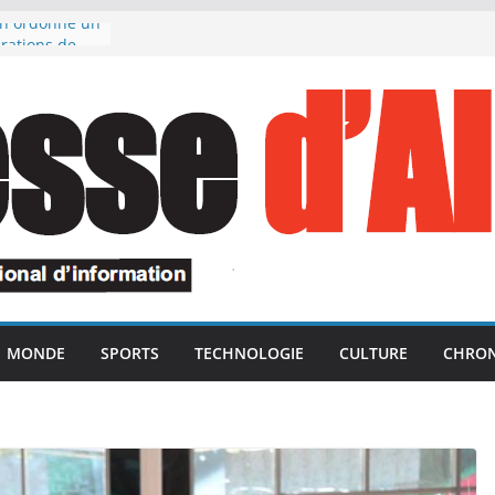
an ordonne un
rations de
x fonctions
ables
ouligne
ident de la
ce des unités
ées dans le
ion des avoirs
publique
e en
s de l’ANP,
rs du devoir
des dans le
MONDE
SPORTS
TECHNOLOGIE
CULTURE
CHRON
erroriste
ment marocain
 ses vacances
uvelle édition
e « Ports