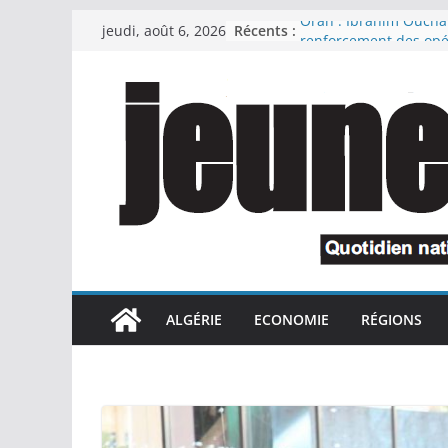
Passer
Récents :
Oran : Ibrahim Ouch
jeudi, août 6, 2026
au
renforcement des opé
propreté et met fin au
contenu
de plusieurs respons
Le Premier ministre s
l’attachement du prés
République à la relan
industrielles confisqu
cadre de la récupérat
détournés
Le président de la Ré
préside une cérémoni
l’honneur des retraité
des familles de marty
national et des invali
ALGÉRIE
ECONOMIE
RÉGIONS
cadre de la lutte antit
Le chef du gouverne
appelé à interrompre
et quitter l’Espagne
Oran accueille une no
de l’initiative national