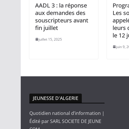
AADL 3 : la réponse
Progr
aux demandes des
Les s
souscripteurs avant
appelé
fin juillet
leurs 
le 12 
juillet 15, 2025
juin 9, 
JEUNESSE D'ALGERIE
Quotidien national d’information |
Édité par SARL SOCIETE DE JEUNE