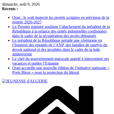
Passer
dimanche, août 9, 2026
au
Récents :
contenu
Oran : le wali inspecte les projets scolaires en prévision de la
rentrée 2026-2027
Le Premier ministre souligne l’attachement du président de la
République à la relance des unités industrielles confisquées
dans le cadre de la récupération des avoirs détournés
Le président de la République préside une cérémonie en
l’honneur des retraités de l’ANP, des familles de martyrs du
devoir national et des invalides dans le cadre de la lutte
antiterroriste
Le chef du gouvernement marocain appelé à interrompre ses
vacances et quitter l’Espagne
Oran accueille une nouvelle édition de l’initiative nationale «
Ports Bleus » pour la protection du littoral