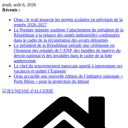
Passer
jeudi, août 6, 2026
au
Récents :
contenu
Oran : le wali inspecte les projets scolaires en prévision de la
rentrée 2026-2027
Le Premier ministre souligne l’attachement du président de la
République à la relance des unités industrielles confisquées
dans le cadre de la récupération des avoirs détournés
Le président de la République préside une cérémonie en
l’honneur des retraités de l’ANP, des familles de martyrs du
devoir national et des invalides dans le cadre de la lutte
antiterroriste
Le chef du gouvernement marocain appelé à interrompre ses
vacances et quitter l’Espagne
Oran accueille une nouvelle édition de l’initiative nationale «
Ports Bleus » pour la protection du littoral