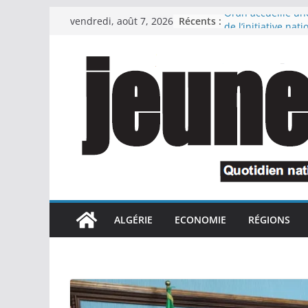
Passer
Récents :
Oran accueille un
vendredi, août 7, 2026
au
de l’initiative nati
Bleus » pour la pr
contenu
littoral
Oran : le wali insp
scolaires en prévi
2026-2027
Le Premier minist
l’attachement du 
République à la r
industrielles conf
cadre de la récup
détournés
Le président de l
préside une céré
ALGÉRIE
ECONOMIE
RÉGIONS
l’honneur des retr
des familles de m
national et des in
cadre de la lutte a
Le chef du gouve
appelé à interrom