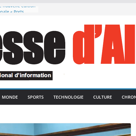
e nouvelle édition
onale « Ports
otection du
ecte les projets
sion de la rentrée
re souligne
président de la
elance des unités
isquées dans le
ération des avoirs
a République
monie en
MONDE
SPORTS
TECHNOLOGIE
CULTURE
CHRON
aités de l’ANP,
artyrs du devoir
valides dans le
ntiterroriste
rnement marocain
pre ses vacances