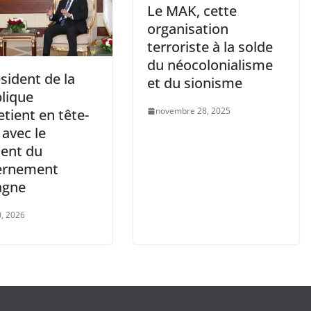
Le MAK, cette
organisation
terroriste à la solde
du néocolonialisme
sident de la
et du sionisme
lique
novembre 28, 2025
etient en tête-
 avec le
dent du
ernement
agne
20, 2026