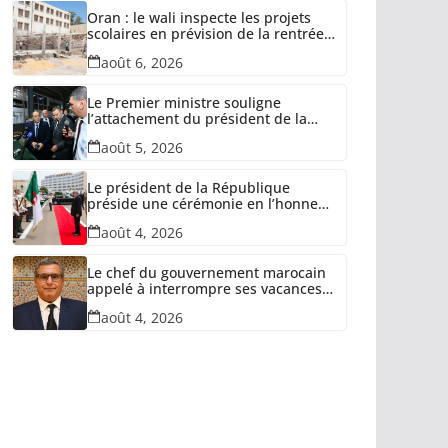
Oran : le wali inspecte les projets
scolaires en prévision de la rentrée
2026-2027
août 6, 2026
Le Premier ministre souligne
l’attachement du président de la
République à la relance des unités
août 5, 2026
industrielles confisquées dans le
cadre de la récupération des avoirs
détournés
Le président de la République
préside une cérémonie en l’honneur
des retraités de l’ANP, des familles
août 4, 2026
de martyrs du devoir national et
des invalides dans le cadre de la
lutte antiterroriste
Le chef du gouvernement marocain
appelé à interrompre ses vacances
et quitter l’Espagne
août 4, 2026