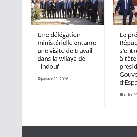
Une délégation
Le pré
ministérielle entame
Répub
une visite de travail
s’entr
dans la wilaya de
à-tête
Tindouf
prési
Gouv
janvier 23, 2026
d’Esp
juillet 