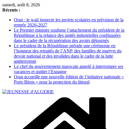
Passer
samedi, août 8, 2026
au
Récents :
contenu
Oran : le wali inspecte les projets scolaires en prévision de la
rentrée 2026-2027
Le Premier ministre souligne l’attachement du président de la
République à la relance des unités industrielles confisquées
dans le cadre de la récupération des avoirs détournés
Le président de la République préside une cérémonie en
l’honneur des retraités de l’ANP, des familles de martyrs du
devoir national et des invalides dans le cadre de la lutte
antiterroriste
Le chef du gouvernement marocain appelé à interrompre ses
vacances et quitter l’Espagne
Oran accueille une nouvelle édition de l’initiative nationale «
Ports Bleus » pour la protection du littoral