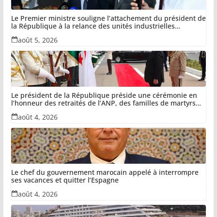
Le Premier ministre souligne l’attachement du président de
la République à la relance des unités industrielles
confisquées dans le cadre de la récupération des avoirs
août 5, 2026
détournés
Le président de la République préside une cérémonie en
l’honneur des retraités de l’ANP, des familles de martyrs
du devoir national et des invalides dans le cadre de la lutte
août 4, 2026
antiterroriste
Le chef du gouvernement marocain appelé à interrompre
ses vacances et quitter l’Espagne
août 4, 2026