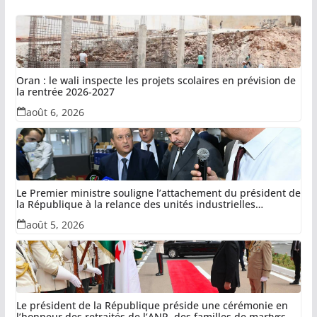
Oran : le wali inspecte les projets scolaires en prévision de
la rentrée 2026-2027
août 6, 2026
Le Premier ministre souligne l’attachement du président de
la République à la relance des unités industrielles
confisquées dans le cadre de la récupération des avoirs
août 5, 2026
détournés
Le président de la République préside une cérémonie en
l’honneur des retraités de l’ANP, des familles de martyrs