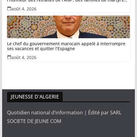
du devoir national et des invalides dans le cadre de la lutte
août 4, 2026
antiterroriste
Le chef du gouvernement marocain appelé à interrompre
ses vacances et quitter l’Espagne
août 4, 2026
JEUNESSE D'ALGERIE
Quotidien national d’information | Édité par SARL
SOCIETE DE JEUNE COM