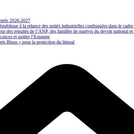
rentrée 2026-2027
publique à la relance des unités industrielles confisquées dans le cadre
des retraités de l’ANP, des familles de martyrs du devoir national et de
ances et quitter l’Espagne
rts Bleus » pour la protection du littoral