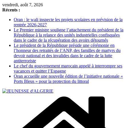
Passer
vendredi, août 7, 2026
au
Récents :
contenu
Oran : le wali inspecte les projets scolaires en prévision de la
rentrée 2026-2027
Le Premier ministre souligne l’attachement du président de la
République à la relance des unités industrielles confisquées
dans le cadre de la récupération des avoirs détournés
Le président de la République préside une cérémonie en
l’honneur des retraités de l’ANP, des familles de martyrs du
devoir national et des invalides dans le cadre de la lutte
antiterroriste
Le chef du gouvernement marocain appelé à interrompre ses
vacances et quitter l’Espagne
Oran accueille une nouvelle édition de l’initiative nationale «
Ports Bleus » pour la protection du littoral