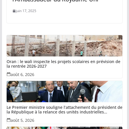
juin 17, 2025
Oran : le wali inspecte les projets scolaires en prévision de
la rentrée 2026-2027
août 6, 2026
Le Premier ministre souligne l’attachement du président de
la République à la relance des unités industrielles
confisquées dans le cadre de la récupération des avoirs
août 5, 2026
détournés