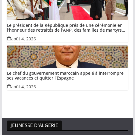
Le président de la République préside une cérémonie en
l’honneur des retraités de l’ANP, des familles de martyrs
du devoir national et des invalides dans le cadre de la lutte
août 4, 2026
antiterroriste
Le chef du gouvernement marocain appelé à interrompre
ses vacances et quitter l’Espagne
août 4, 2026
JEUNESSE D'ALGERIE