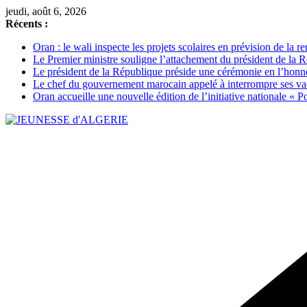
Passer
jeudi, août 6, 2026
au
Récents :
contenu
Oran : le wali inspecte les projets scolaires en prévision de la 
Le Premier ministre souligne l’attachement du président de la Ré
Le président de la République préside une cérémonie en l’honneur 
Le chef du gouvernement marocain appelé à interrompre ses vac
Oran accueille une nouvelle édition de l’initiative nationale « Po