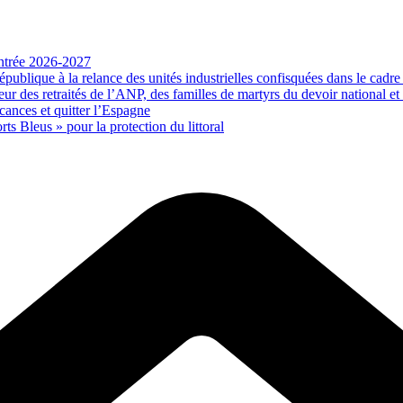
rentrée 2026-2027
publique à la relance des unités industrielles confisquées dans le cadre
des retraités de l’ANP, des familles de martyrs du devoir national et de
ances et quitter l’Espagne
rts Bleus » pour la protection du littoral