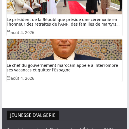
Le président de la République préside une cérémonie en
l’honneur des retraités de l’ANP, des familles de martyrs
du devoir national et des invalides dans le cadre de la lutte
août 4, 2026
antiterroriste
Le chef du gouvernement marocain appelé à interrompre
ses vacances et quitter l’Espagne
août 4, 2026
JEUNESSE D'ALGERIE