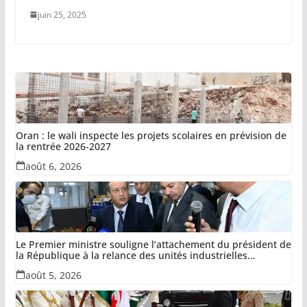
juin 25, 2025
Oran : le wali inspecte les projets scolaires en prévision de
la rentrée 2026-2027
août 6, 2026
Le Premier ministre souligne l’attachement du président de
la République à la relance des unités industrielles
confisquées dans le cadre de la récupération des avoirs
août 5, 2026
détournés