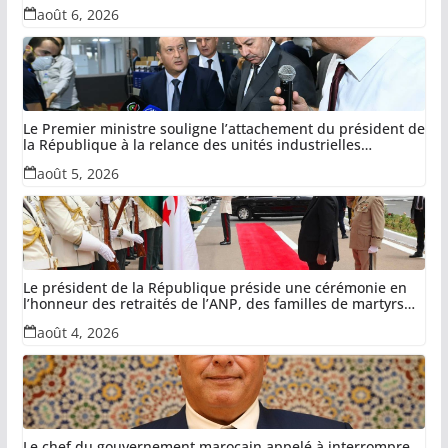
août 6, 2026
Le Premier ministre souligne l’attachement du président de
la République à la relance des unités industrielles
confisquées dans le cadre de la récupération des avoirs
août 5, 2026
détournés
Le président de la République préside une cérémonie en
l’honneur des retraités de l’ANP, des familles de martyrs
du devoir national et des invalides dans le cadre de la lutte
août 4, 2026
antiterroriste
Le chef du gouvernement marocain appelé à interrompre