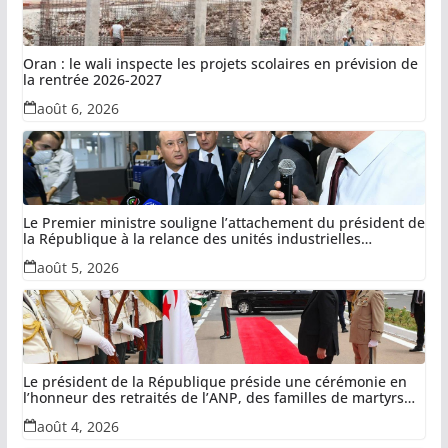
Oran : le wali inspecte les projets scolaires en prévision de
la rentrée 2026-2027
août 6, 2026
Le Premier ministre souligne l’attachement du président de
la République à la relance des unités industrielles
confisquées dans le cadre de la récupération des avoirs
août 5, 2026
détournés
Le président de la République préside une cérémonie en
l’honneur des retraités de l’ANP, des familles de martyrs
du devoir national et des invalides dans le cadre de la lutte
août 4, 2026
antiterroriste