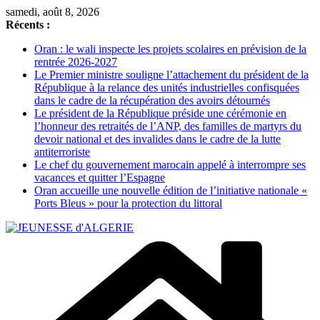
Passer
samedi, août 8, 2026
au
Récents :
contenu
Oran : le wali inspecte les projets scolaires en prévision de la
rentrée 2026-2027
Le Premier ministre souligne l’attachement du président de la
République à la relance des unités industrielles confisquées
dans le cadre de la récupération des avoirs détournés
Le président de la République préside une cérémonie en
l’honneur des retraités de l’ANP, des familles de martyrs du
devoir national et des invalides dans le cadre de la lutte
antiterroriste
Le chef du gouvernement marocain appelé à interrompre ses
vacances et quitter l’Espagne
Oran accueille une nouvelle édition de l’initiative nationale «
Ports Bleus » pour la protection du littoral