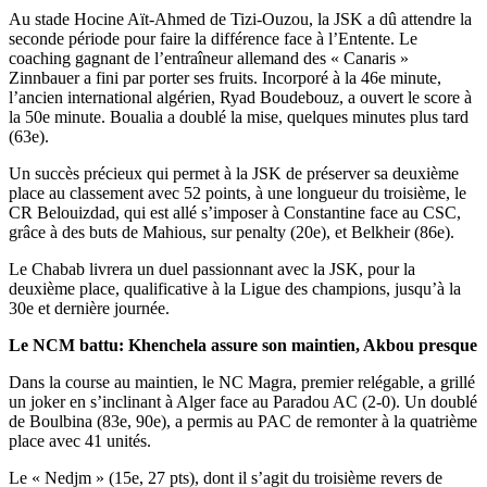
Au stade Hocine Aït-Ahmed de Tizi-Ouzou, la JSK a dû attendre la
seconde période pour faire la différence face à l’Entente. Le
coaching gagnant de l’entraîneur allemand des « Canaris »
Zinnbauer a fini par porter ses fruits. Incorporé à la 46e minute,
l’ancien international algérien, Ryad Boudebouz, a ouvert le score à
la 50e minute. Boualia a doublé la mise, quelques minutes plus tard
(63e).
Un succès précieux qui permet à la JSK de préserver sa deuxième
place au classement avec 52 points, à une longueur du troisième, le
CR Belouizdad, qui est allé s’imposer à Constantine face au CSC,
grâce à des buts de Mahious, sur penalty (20e), et Belkheir (86e).
Le Chabab livrera un duel passionnant avec la JSK, pour la
deuxième place, qualificative à la Ligue des champions, jusqu’à la
30e et dernière journée.
Le NCM battu: Khenchela assure son maintien, Akbou presque
Dans la course au maintien, le NC Magra, premier relégable, a grillé
un joker en s’inclinant à Alger face au Paradou AC (2-0). Un doublé
de Boulbina (83e, 90e), a permis au PAC de remonter à la quatrième
place avec 41 unités.
Le « Nedjm » (15e, 27 pts), dont il s’agit du troisième revers de