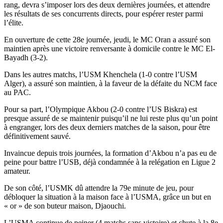
rang, devra s’imposer lors des deux dernières journées, et attendre
les résultats de ses concurrents directs, pour espérer rester parmi
l’élite.
En ouverture de cette 28e journée, jeudi, le MC Oran a assuré son
maintien après une victoire renversante à domicile contre le MC El-
Bayadh (3-2).
Dans les autres matchs, l’USM Khenchela (1-0 contre l’USM
Alger), a assuré son maintien, à la faveur de la défaite du NCM face
au PAC.
Pour sa part, l’Olympique Akbou (2-0 contre l’US Biskra) est
presque assuré de se maintenir puisqu’il ne lui reste plus qu’un point
à engranger, lors des deux derniers matches de la saison, pour être
définitivement sauvé.
Invaincue depuis trois journées, la formation d’Akbou n’a pas eu de
peine pour battre l’USB, déjà condamnée à la relégation en Ligue 2
amateur.
De son côté, l’USMK dû attendre la 79e minute de jeu, pour
débloquer la situation à la maison face à l’USMA, grâce un but en
« or » de son buteur maison, Djaouchi.
L’USMA continue de peiner (4 matchs sans victoire) et chute à la 8e