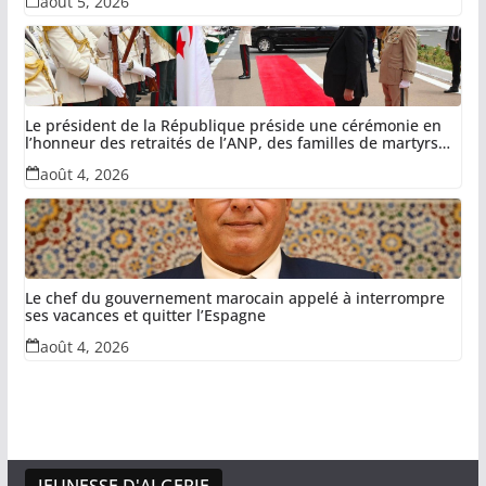
août 5, 2026
détournés
Le président de la République préside une cérémonie en
l’honneur des retraités de l’ANP, des familles de martyrs
du devoir national et des invalides dans le cadre de la lutte
août 4, 2026
antiterroriste
Le chef du gouvernement marocain appelé à interrompre
ses vacances et quitter l’Espagne
août 4, 2026