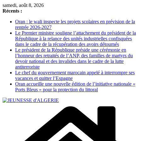
Passer
samedi, août 8, 2026
au
Récents :
contenu
Oran : le wali inspecte les projets scolaires en prévision de la
rentrée 2026-2027
Le Premier ministre souligne l’attachement du président de la
République à la relance des unités industrielles confisquées
dans le cadre de la récupération des avoirs détournés
Le président de la République préside une cérémonie en
l’honneur des retraités de l’ANP, des familles de martyrs du
devoir national et des invalides dans le cadre de la lutte
antiterroriste
Le chef du gouvernement marocain appelé à interrompre ses
vacances et quitter l’Espagne
Oran accueille une nouvelle édition de l’initiative nationale «
Ports Bleus » pour la protection du littoral